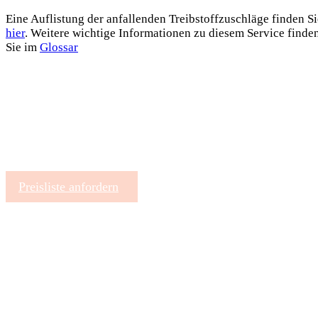
Eine Auflistung der anfallenden Treibstoffzuschläge finden Si
hier
. Weitere wichtige Informationen zu diesem Service finde
Sie im
Glossar
Fordern Sie jetzt Ihr persönliches Angebot an -
Oder rufen Sie uns gleich an: Wir freuen uns auf
Sie!
Preisliste anfordern