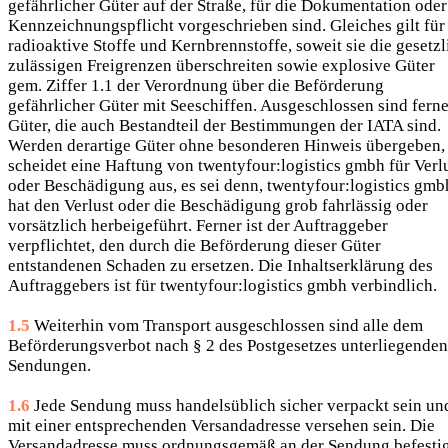
gefährlicher Güter auf der Straße, für die Dokumentation oder
Kennzeichnungspflicht vorgeschrieben sind. Gleiches gilt für
radioaktive Stoffe und Kernbrennstoffe, soweit sie die gesetzl
zulässigen Freigrenzen überschreiten sowie explosive Güter
gem. Ziffer 1.1 der Verordnung über die Beförderung
gefährlicher Güter mit Seeschiffen. Ausgeschlossen sind ferne
Güter, die auch Bestandteil der Bestimmungen der IATA sind.
Werden derartige Güter ohne besonderen Hinweis übergeben,
scheidet eine Haftung von twentyfour:logistics gmbh für Verl
oder Beschädigung aus, es sei denn, twentyfour:logistics gmb
hat den Verlust oder die Beschädigung grob fahrlässig oder
vorsätzlich herbeigeführt. Ferner ist der Auftraggeber
verpflichtet, den durch die Beförderung dieser Güter
entstandenen Schaden zu ersetzen. Die Inhaltserklärung des
Auftraggebers ist für twentyfour:logistics gmbh verbindlich.
1.5
Weiterhin vom Transport ausgeschlossen sind alle dem
Beförderungsverbot nach § 2 des Postgesetzes unterliegenden
Sendungen.
1.6
Jede Sendung muss handelsüblich sicher verpackt sein un
mit einer entsprechenden Versandadresse versehen sein. Die
Versandadresse muss ordnungsgemäß an der Sendung befesti